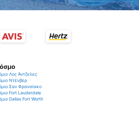
Κόσμο
μιο Λος Άντζελες
όμιο Ντένβερ
όμιο Σαν Φρανσίσκο
μιο Fort Lauderdale
μιο Dallas Fort Worth