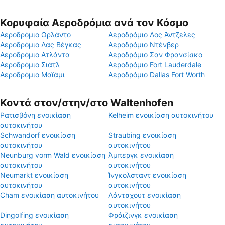
Κορυφαία Αεροδρόμια ανά τον Κόσμο
Αεροδρόμιο Ορλάντο
Αεροδρόμιο Λος Άντζελες
Αεροδρόμιο Λας Βέγκας
Αεροδρόμιο Ντένβερ
Αεροδρόμιο Ατλάντα
Αεροδρόμιο Σαν Φρανσίσκο
Αεροδρόμιο Σιάτλ
Αεροδρόμιο Fort Lauderdale
Αεροδρόμιο Μαϊάμι
Αεροδρόμιο Dallas Fort Worth
Κοντά στον/στην/στο Waltenhofen
Ρατισβόνη ενοικίαση
Kelheim ενοικίαση αυτοκινήτου
αυτοκινήτου
Schwandorf ενοικίαση
Straubing ενοικίαση
αυτοκινήτου
αυτοκινήτου
Neunburg vorm Wald ενοικίαση
Άμπεργκ ενοικίαση
αυτοκινήτου
αυτοκινήτου
Neumarkt ενοικίαση
Ίνγκολσταντ ενοικίαση
αυτοκινήτου
αυτοκινήτου
Cham ενοικίαση αυτοκινήτου
Λάντσχουτ ενοικίαση
αυτοκινήτου
Dingolfing ενοικίαση
Φράιζινγκ ενοικίαση