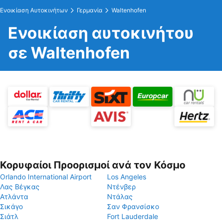
Ενοικίαση Αυτοκινήτων
Γερμανία
Waltenhofen
Ενοικίαση αυτοκινήτου
σε Waltenhofen
Κορυφαίοι Προορισμοί ανά τον Κόσμο
Orlando International Airport
Los Angeles
Λας Βέγκας
Ντένβερ
Ατλάντα
Ντάλας
Σικάγο
Σαν Φρανσίσκο
Σιάτλ
Fort Lauderdale