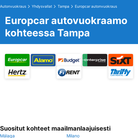
Autonvuokraus
Yhdysvallat
Tampa
Europcar autonvuokraus
Europcar autovuokraamo
kohteessa Tampa
Suositut kohteet maailmanlaajuisesti
Málaga
Milano