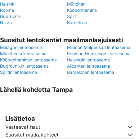
Helsinki
München
Rooma
Kööpenhamina
Dubrovnik
Split
Nizza
Barcelona
Suositut lentokentät maailmanlaajuisesti
Málagan lentoasema
Milanon Malpensan lentoasema
Münchenin lentoasema
Rooman Fiumicinon lentoasema
Kööpenhaminan lentoasema
Helsingin lentoasema
Dubrovnikin lentoasema
Alicanten lentoasema
Splitin lentoasema
Barcelonan lentoasema
Lähellä kohdetta Tampa
Lisätietoa
Vastaavat haut
Suositut matkakohteet