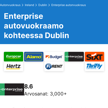
Autonvuokraus
Ireland
Dublin
Enterprise autonvuokraus
Enterprise
autovuokraamo
kohteessa Dublin
8.6
Arvosanat
:
3,000+