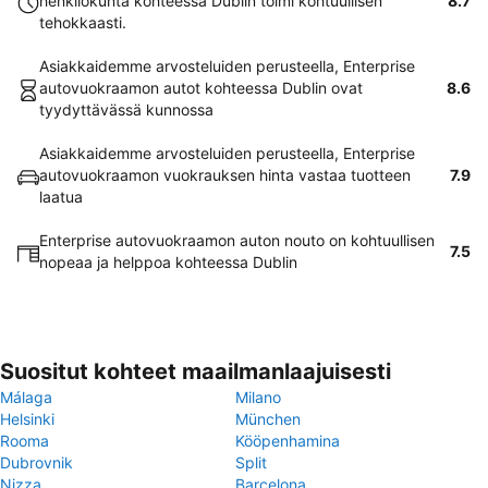
henkilökunta kohteessa Dublin toimi kohtuullisen
8.7
tehokkaasti.
Asiakkaidemme arvosteluiden perusteella, Enterprise
autovuokraamon autot kohteessa Dublin ovat
8.6
tyydyttävässä kunnossa
Asiakkaidemme arvosteluiden perusteella, Enterprise
autovuokraamon vuokrauksen hinta vastaa tuotteen
7.9
laatua
Enterprise autovuokraamon auton nouto on kohtuullisen
7.5
nopeaa ja helppoa kohteessa Dublin
Suositut kohteet maailmanlaajuisesti
Málaga
Milano
Helsinki
München
Rooma
Kööpenhamina
Dubrovnik
Split
Nizza
Barcelona