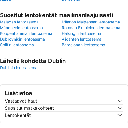
Suositut lentokentät maailmanlaajuisesti
Málagan lentoasema
Milanon Malpensan lentoasema
Münchenin lentoasema
Rooman Fiumicinon lentoasema
Kööpenhaminan lentoasema
Helsingin lentoasema
Dubrovnikin lentoasema
Alicanten lentoasema
Splitin lentoasema
Barcelonan lentoasema
Lähellä kohdetta Dublin
Dublinin lentoasema
Lisätietoa
Vastaavat haut
Suositut matkakohteet
Lentokentät