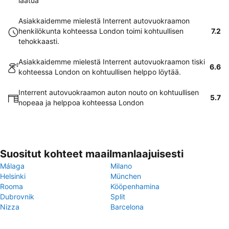
laatua
Asiakkaidemme mielestä Interrent autovuokraamon
henkilökunta kohteessa London toimi kohtuullisen
7.2
tehokkaasti.
Asiakkaidemme mielestä Interrent autovuokraamon tiski
6.6
kohteessa London on kohtuullisen helppo löytää.
Interrent autovuokraamon auton nouto on kohtuullisen
5.7
nopeaa ja helppoa kohteessa London
Suositut kohteet maailmanlaajuisesti
Málaga
Milano
Helsinki
München
Rooma
Kööpenhamina
Dubrovnik
Split
Nizza
Barcelona