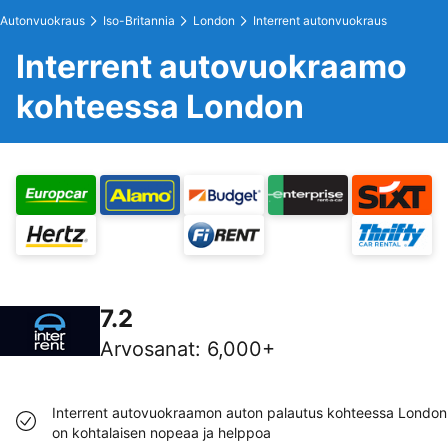
Autonvuokraus
Iso-Britannia
London
Interrent autonvuokraus
Interrent autovuokraamo
kohteessa London
7.2
Arvosanat
:
6,000+
Interrent autovuokraamon auton palautus kohteessa London
on kohtalaisen nopeaa ja helppoa