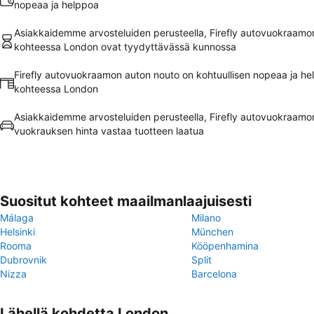
nopeaa ja helppoa
Asiakkaidemme arvosteluiden perusteella, Firefly autovuokraamo
kohteessa London ovat tyydyttävässä kunnossa
Firefly autovuokraamon auton nouto on kohtuullisen nopeaa ja h
kohteessa London
Asiakkaidemme arvosteluiden perusteella, Firefly autovuokraamo
vuokrauksen hinta vastaa tuotteen laatua
Suositut kohteet maailmanlaajuisesti
Málaga
Milano
Helsinki
München
Rooma
Kööpenhamina
Dubrovnik
Split
Nizza
Barcelona
Lähellä kohdetta London