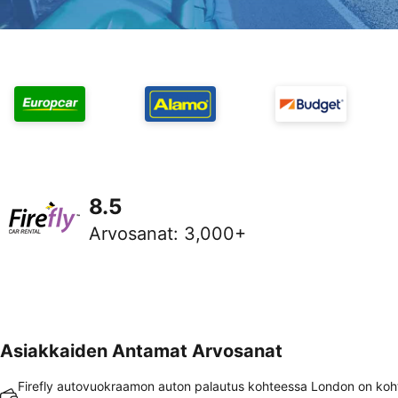
8.5
Arvosanat
:
3,000+
Asiakkaiden Antamat Arvosanat
Firefly autovuokraamon auton palautus kohteessa London on koh