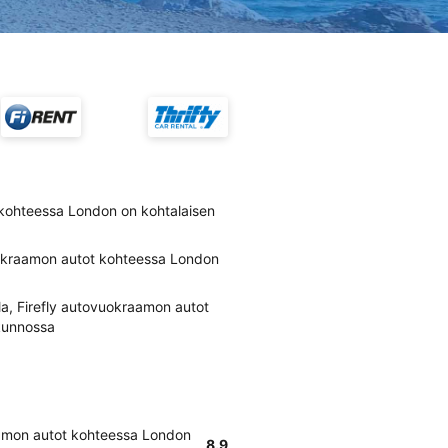
 kohteessa London on kohtalaisen
okraamon autot kohteessa London
a, Firefly autovuokraamon autot
kunnossa
aamon autot kohteessa London
8.9