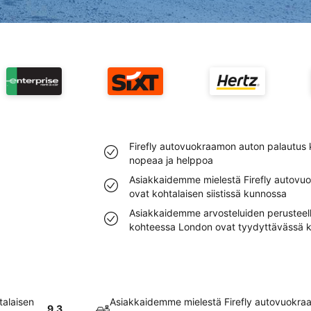
Firefly autovuokraamon auton palautus
nopeaa ja helppoa
Asiakkaidemme mielestä Firefly autovu
ovat kohtalaisen siistissä kunnossa
Asiakkaidemme arvosteluiden perusteell
kohteessa London ovat tyydyttävässä 
talaisen
Asiakkaidemme mielestä Firefly autovuokr
9.3