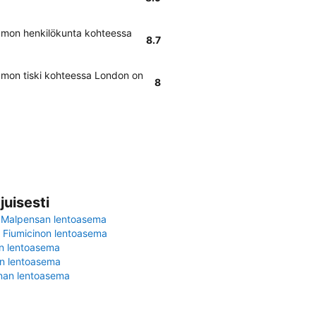
amon henkilökunta kohteessa
8.7
amon tiski kohteessa London on
8
juisesti
 Malpensan lentoasema
Fiumicinon lentoasema
in lentoasema
en lentoasema
nan lentoasema