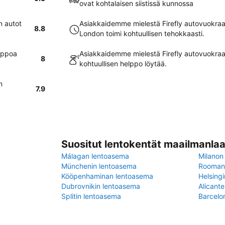
ovat kohtalaisen siistissä kunnossa
n autot
Asiakkaidemme mielestä Firefly autovuokra
8.8
London toimi kohtuullisen tehokkaasti.
elppoa
Asiakkaidemme mielestä Firefly autovuokra
8
kohtuullisen helppo löytää.
n
7.9
Suositut lentokentät maailmanlaa
Málagan lentoasema
Milanon
Münchenin lentoasema
Rooman 
Kööpenhaminan lentoasema
Helsing
Dubrovnikin lentoasema
Alicant
Splitin lentoasema
Barcelo