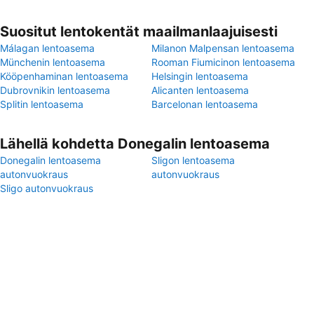
Suositut lentokentät maailmanlaajuisesti
Málagan lentoasema
Milanon Malpensan lentoasema
Münchenin lentoasema
Rooman Fiumicinon lentoasema
Kööpenhaminan lentoasema
Helsingin lentoasema
Dubrovnikin lentoasema
Alicanten lentoasema
Splitin lentoasema
Barcelonan lentoasema
Lähellä kohdetta Donegalin lentoasema
Donegalin lentoasema
Sligon lentoasema
autonvuokraus
autonvuokraus
Sligo autonvuokraus