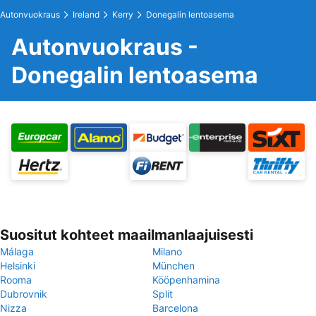
Autonvuokraus
Ireland
Kerry
Donegalin lentoasema
Autonvuokraus -
Donegalin lentoasema
Suositut kohteet maailmanlaajuisesti
Málaga
Milano
Helsinki
München
Rooma
Kööpenhamina
Dubrovnik
Split
Nizza
Barcelona