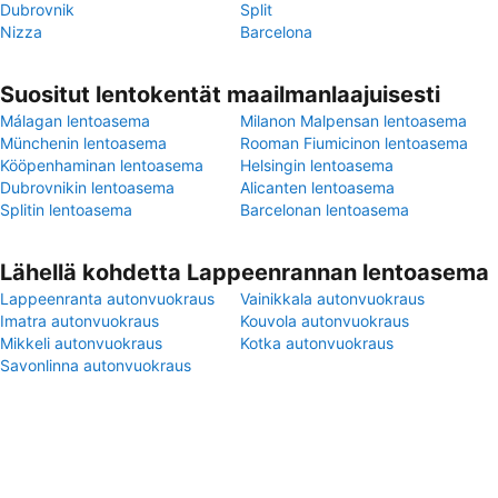
Dubrovnik
Split
Nizza
Barcelona
Suositut lentokentät maailmanlaajuisesti
Málagan lentoasema
Milanon Malpensan lentoasema
Münchenin lentoasema
Rooman Fiumicinon lentoasema
Kööpenhaminan lentoasema
Helsingin lentoasema
Dubrovnikin lentoasema
Alicanten lentoasema
Splitin lentoasema
Barcelonan lentoasema
Lähellä kohdetta Lappeenrannan lentoasema
Lappeenranta autonvuokraus
Vainikkala autonvuokraus
Imatra autonvuokraus
Kouvola autonvuokraus
Mikkeli autonvuokraus
Kotka autonvuokraus
Savonlinna autonvuokraus