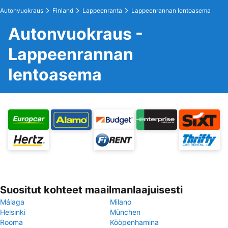
Autonvuokraus
Finland
Lappeenranta
Lappeenrannan lentoasema
Autonvuokraus -
Lappeenrannan
lentoasema
Suositut kohteet maailmanlaajuisesti
Málaga
Milano
Helsinki
München
Rooma
Kööpenhamina