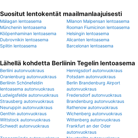
Suositut lentokentät maailmanlaajuisesti
Málagan lentoasema
Milanon Malpensan lentoasema
Münchenin lentoasema
Rooman Fiumicinon lentoasema
Kööpenhaminan lentoasema
Helsingin lentoasema
Dubrovnikin lentoasema
Alicanten lentoasema
Splitin lentoasema
Barcelonan lentoasema
Lähellä kohdetta Berliinin Tegelin lentoasema
Berliini autonvuokraus
Hennigsdorf autonvuokraus
Oranienburg autonvuokraus
Potsdam autonvuokraus
Berliinin Schönefeldin
Berlin Brandenburg Airport
lentoasema autonvuokraus
autonvuokraus
Ludwigsfelde autonvuokraus
Fredersdorf autonvuokraus
Strausberg autonvuokraus
Brandenburg autonvuokraus
Neuruppin autonvuokraus
Rathenow autonvuokraus
Genthin autonvuokraus
Wichenberg autonvuokraus
Wittstock autonvuokraus
Wittenberg autonvuokraus
Schwedt autonvuokraus
Frankfurt an der Oder
autonvuokraus