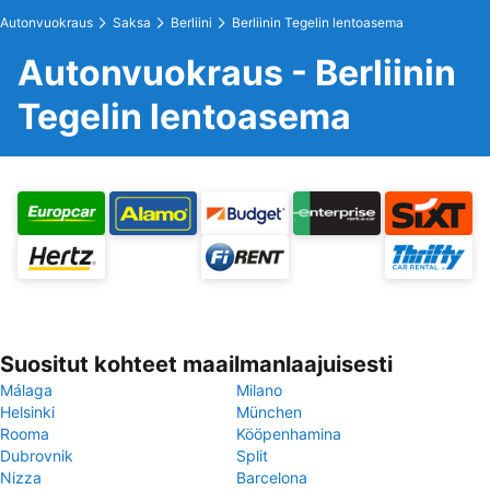
Autonvuokraus
Saksa
Berliini
Berliinin Tegelin lentoasema
Autonvuokraus - Berliinin
Tegelin lentoasema
Suositut kohteet maailmanlaajuisesti
Málaga
Milano
Helsinki
München
Rooma
Kööpenhamina
Dubrovnik
Split
Nizza
Barcelona