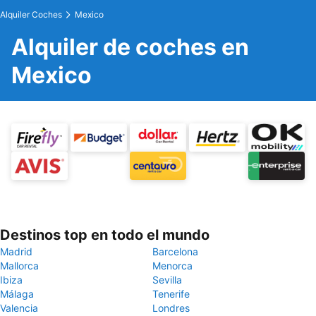
Alquiler Coches
Mexico
Alquiler de coches en
Mexico
Destinos top en todo el mundo
Madrid
Barcelona
Mallorca
Menorca
Ibiza
Sevilla
Málaga
Tenerife
Valencia
Londres