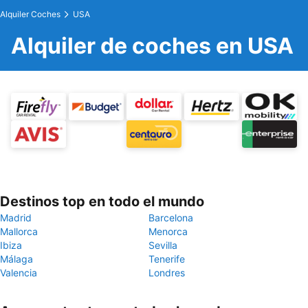
Alquiler Coches
USA
Alquiler de coches en USA
Destinos top en todo el mundo
Madrid
Barcelona
Mallorca
Menorca
Ibiza
Sevilla
Málaga
Tenerife
Valencia
Londres