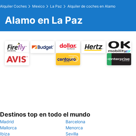
Alquiler Coches
Mexico
La Paz
Alquiler de coches en Alamo
Alamo en La Paz
Destinos top en todo el mundo
Madrid
Barcelona
Mallorca
Menorca
Ibiza
Sevilla