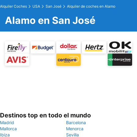
Alquiler Coches
USA
San José
Alquiler de coches en Alamo
Alamo en San José
Destinos top en todo el mundo
Madrid
Barcelona
Mallorca
Menorca
Ibiza
Sevilla