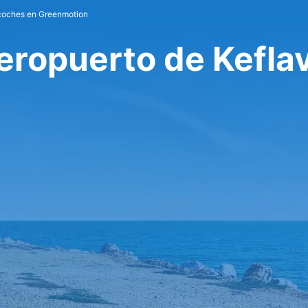
 coches en Greenmotion
ropuerto de Keflav