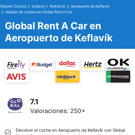
Alquiler Coches
Iceland
Reikiavik
Aeropuerto de Keflavík
Alquiler de coches en Global Rent A Car
Global Rent A Car en
Aeropuerto de Keflavík
7.1
Valoraciones
:
250+
Devolver el coche en Aeropuerto de Keflavík con Global