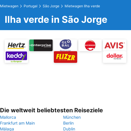
Mietwagen
Portugal
São Jorge
Mietwagen Ilha verde
Ilha verde in São Jorge
Die weltweit beliebtesten Reiseziele
Mallorca
München
Frankfurt am Main
Berlin
Málaga
Dublin