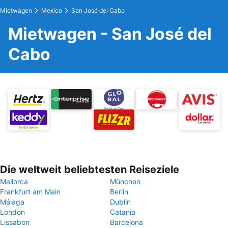
Mietwagen
Mexico
San José del Cabo
Mietwagen - San José del
Cabo
Die weltweit beliebtesten Reiseziele
Mallorca
München
Frankfurt am Main
Berlin
Málaga
Dublin
London
Catania
Lissabon
Barcelona