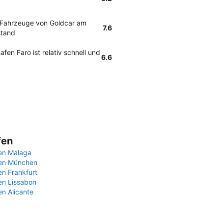
 Fahrzeuge von Goldcar am
7.6
stand
en Faro ist relativ schnell und
6.6
fen
en Málaga
fen München
en Frankfurt
en Lissabon
en Alicante