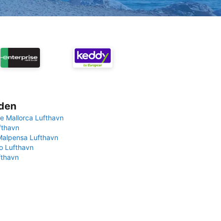
rden
e Mallorca Lufthavn
fthavn
Malpensa Lufthavn
 Lufthavn
fthavn