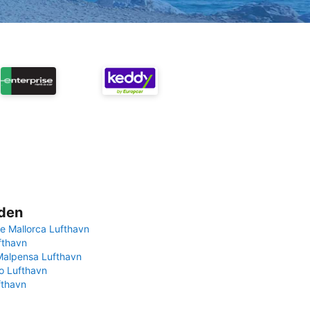
rden
e Mallorca Lufthavn
fthavn
Malpensa Lufthavn
 Lufthavn
fthavn