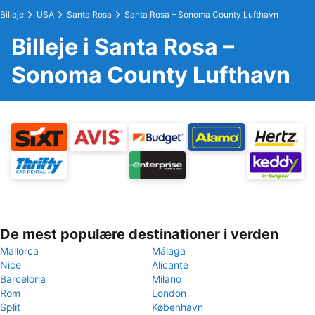
Billeje
USA
Santa Rosa
Santa Rosa – Sonoma County Lufthavn
Billeje i Santa Rosa –
Sonoma County Lufthavn
De mest populære destinationer i verden
Mallorca
Málaga
Nice
Alicante
Barcelona
Milano
Rom
London
Split
København