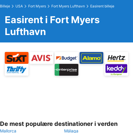
Billeje
USA
Fort Myers
Fort Myers Lufthavn
Easirent billeje
Easirent i Fort Myers
Lufthavn
De mest populære destinationer i verden
Mallorca
Málaga