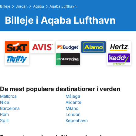
Billeje
Jordan
Aqaba
Aqaba Lufthavn
Billeje i Aqaba Lufthavn
De mest populære destinationer i verden
Mallorca
Málaga
Nice
Alicante
Barcelona
Milano
Rom
London
Split
København