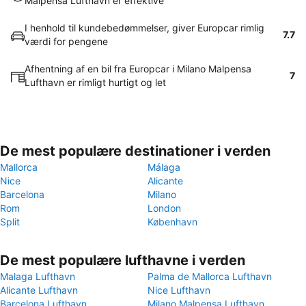
Malpensa Lufthavn er effektive
I henhold til kundebedømmelser, giver Europcar rimlig
7.7
værdi for pengene
Afhentning af en bil fra Europcar i Milano Malpensa
7
Lufthavn er rimligt hurtigt og let
De mest populære destinationer i verden
Mallorca
Málaga
Nice
Alicante
Barcelona
Milano
Rom
London
Split
København
De mest populære lufthavne i verden
Malaga Lufthavn
Palma de Mallorca Lufthavn
Alicante Lufthavn
Nice Lufthavn
Barcelona Lufthavn
Milano Malpensa Lufthavn