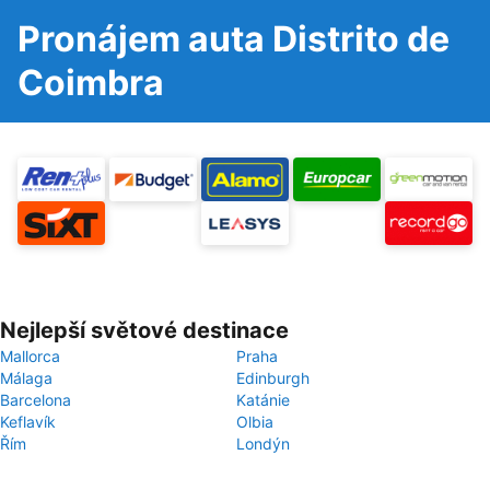
Pronájem auta Distrito de
Coimbra
Nejlepší světové destinace
Mallorca
Praha
Málaga
Edinburgh
Barcelona
Katánie
Keflavík
Olbia
Řím
Londýn