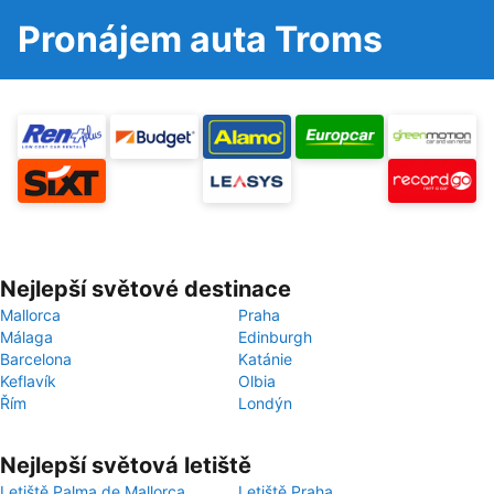
Pronájem auta Troms
Nejlepší světové destinace
Mallorca
Praha
Málaga
Edinburgh
Barcelona
Katánie
Keflavík
Olbia
Řím
Londýn
Nejlepší světová letiště
Letiště Palma de Mallorca
Letiště Praha