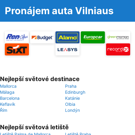
Pronájem auta Vilniaus
Nejlepší světové destinace
Mallorca
Praha
Málaga
Edinburgh
Barcelona
Katánie
Keflavík
Olbia
Řím
Londýn
Nejlepší světová letiště
Letiště Palma de Mallorca
Letiště Praha