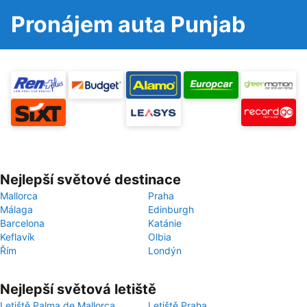
Pronájem auta Punjab
Nejlepší světové destinace
Mallorca
Praha
Málaga
Edinburgh
Barcelona
Katánie
Keflavík
Olbia
Řím
Londýn
Nejlepší světová letiště
Letiště Palma de Mallorca
Letiště Praha