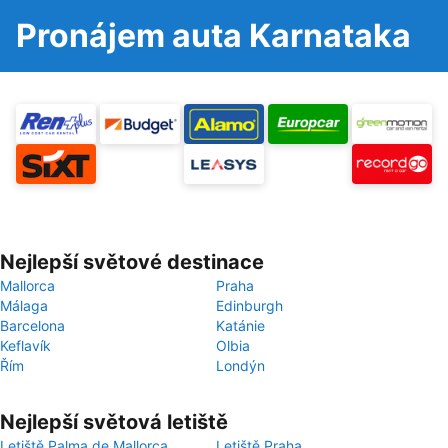
Pronájem auta Karnataka
Nejlepší světové destinace
Mallorca
Praha
Málaga
Edinburgh
Barcelona
Katánie
Keflavík
Olbia
Řím
Londýn
Nejlepší světová letiště
Letiště Palma de Mallorca
Letiště Praha