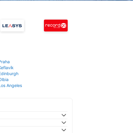
Praha
Keflavík
 Edinburgh
Olbia
 Los Angeles