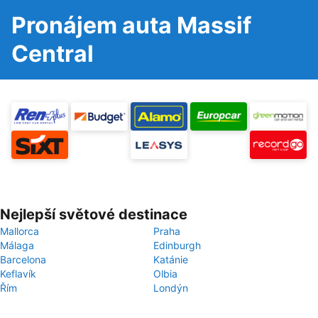
Pronájem auta Massif
Central
Nejlepší světové destinace
Mallorca
Praha
Málaga
Edinburgh
Barcelona
Katánie
Keflavík
Olbia
Řím
Londýn