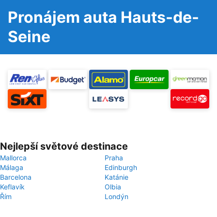
Pronájem auta Hauts-de-
Seine
Nejlepší světové destinace
Mallorca
Praha
Málaga
Edinburgh
Barcelona
Katánie
Keflavík
Olbia
Řím
Londýn