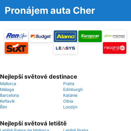
Pronájem auta Cher
Nejlepší světové destinace
Mallorca
Praha
Málaga
Edinburgh
Barcelona
Katánie
Keflavík
Olbia
Řím
Londýn
Nejlepší světová letiště
Letiště Palma de Mallorca
Letiště Praha