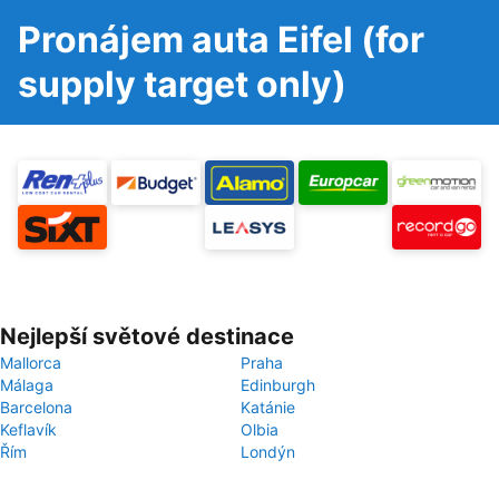
Pronájem auta Eifel (for
supply target only)
Nejlepší světové destinace
Mallorca
Praha
Málaga
Edinburgh
Barcelona
Katánie
Keflavík
Olbia
Řím
Londýn