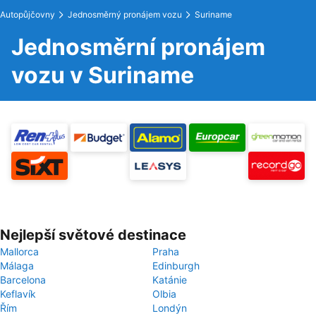
Autopůjčovny
Jednosměrný pronájem vozu
Suriname
Jednosměrní pronájem
vozu v Suriname
Nejlepší světové destinace
Mallorca
Praha
Málaga
Edinburgh
Barcelona
Katánie
Keflavík
Olbia
Řím
Londýn