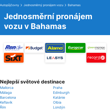
Autopůjčovny
Jednosměrný pronájem vozu
Bahamas
Jednosměrní pronájem
vozu v Bahamas
Nejlepší světové destinace
Mallorca
Praha
Málaga
Edinburgh
Barcelona
Katánie
Keflavík
Olbia
Řím
Londýn