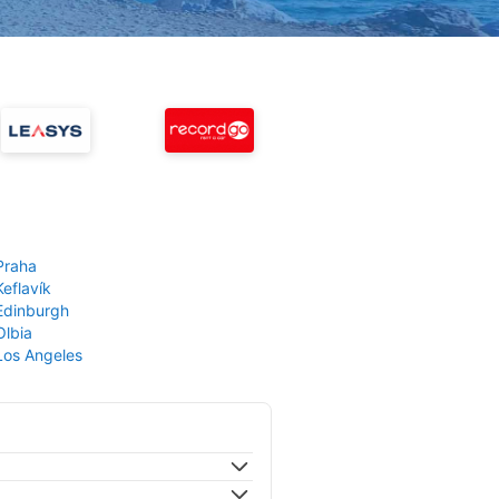
Praha
Keflavík
 Edinburgh
Olbia
 Los Angeles