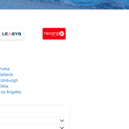
Praha
Keflavík
 Edinburgh
Olbia
 Los Angeles