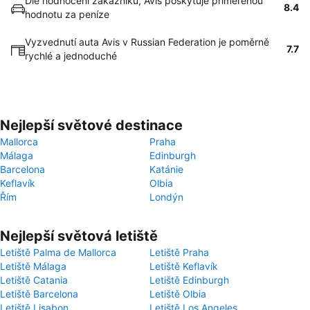
Dle hodnocení zákazníků, Avis poskytuje přiměřenou
8.4
hodnotu za peníze
Vyzvednutí auta Avis v Russian Federation je poměrně
7.7
rychlé a jednoduché
Nejlepší světové destinace
Mallorca
Praha
Málaga
Edinburgh
Barcelona
Katánie
Keflavík
Olbia
Řím
Londýn
Nejlepší světová letiště
Letiště Palma de Mallorca
Letiště Praha
Letiště Málaga
Letiště Keflavík
Letiště Catania
Letiště Edinburgh
Letiště Barcelona
Letiště Olbia
Letiště Lisabon
Letiště Los Angeles