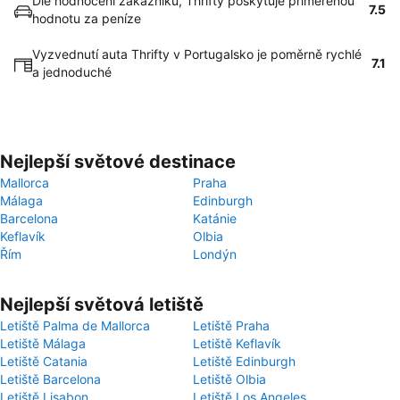
Dle hodnocení zákazníků, Thrifty poskytuje přiměřenou
7.5
hodnotu za peníze
Vyzvednutí auta Thrifty v Portugalsko je poměrně rychlé
7.1
a jednoduché
Nejlepší světové destinace
Mallorca
Praha
Málaga
Edinburgh
Barcelona
Katánie
Keflavík
Olbia
Řím
Londýn
Nejlepší světová letiště
Letiště Palma de Mallorca
Letiště Praha
Letiště Málaga
Letiště Keflavík
Letiště Catania
Letiště Edinburgh
Letiště Barcelona
Letiště Olbia
Letiště Lisabon
Letiště Los Angeles