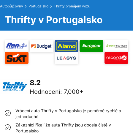
Autopůjčovny
Portugalsko
Thrifty pronájem vozu
Thrifty v Portugalsko
8.2
Hodnocení
:
7,000+
Vrácení auta Thrifty v Portugalsko je poměrně rychlé a
jednoduché
Zákazníci říkají že auta Thrifty jsou docela čisté v
Portugalsko