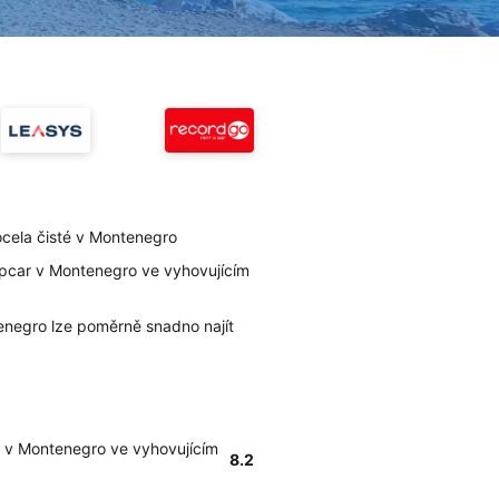
docela čisté v Montenegro
opcar v Montenegro ve vyhovujícím
tenegro lze poměrně snadno najít
r v Montenegro ve vyhovujícím
8.2