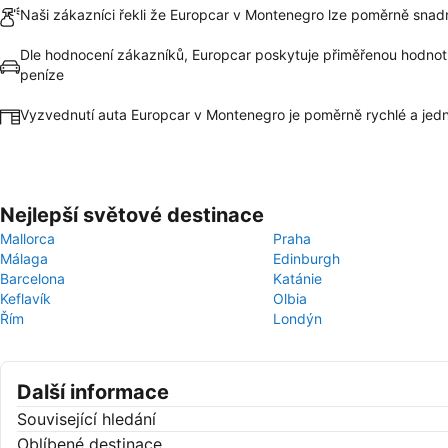
Naši zákazníci řekli že Europcar v Montenegro lze poměrně snadn
Dle hodnocení zákazníků, Europcar poskytuje přiměřenou hodnot
peníze
Vyzvednutí auta Europcar v Montenegro je poměrně rychlé a je
Nejlepší světové destinace
Mallorca
Praha
Málaga
Edinburgh
Barcelona
Katánie
Keflavík
Olbia
Řím
Londýn
Další informace
Související hledání
Oblíbené destinace