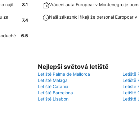
o najít
8.1
Vrácení auta Europcar v Montenegro je pom
u za
Naši zákazníci říkají že personál Europcar 
7.4
dnoduché
6.5
Nejlepší světová letiště
Letiště Palma de Mallorca
Letiště 
Letiště Málaga
Letiště 
Letiště Catania
Letiště
Letiště Barcelona
Letiště 
Letiště Lisabon
Letiště