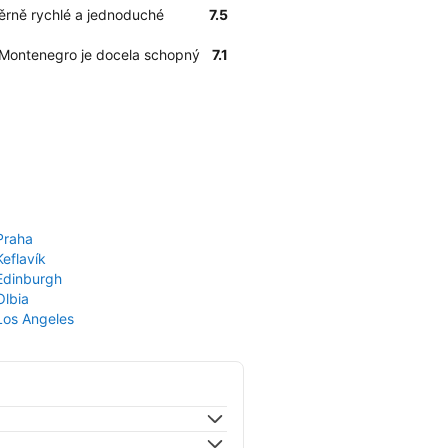
ěrně rychlé a jednoduché
7.5
v Montenegro je docela schopný
7.1
Praha
Keflavík
 Edinburgh
Olbia
 Los Angeles