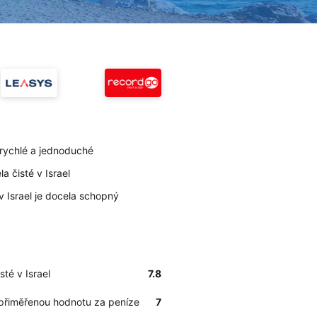
ě rychlé a jednoduché
la čisté v Israel
 v Israel je docela schopný
sté v Israel
7.8
 přiměřenou hodnotu za peníze
7