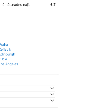
poměrně snadno najít
6.7
Praha
Keflavík
 Edinburgh
Olbia
 Los Angeles