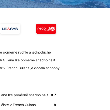
 je poměrně rychlé a jednoduché
ch Guiana lze poměrně snadno najít
car v French Guiana je docela schopný
uiana lze poměrně snadno najít
8.7
a čisté v French Guiana
8