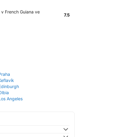
 v French Guiana ve
7.5
Praha
Keflavík
 Edinburgh
Olbia
 Los Angeles