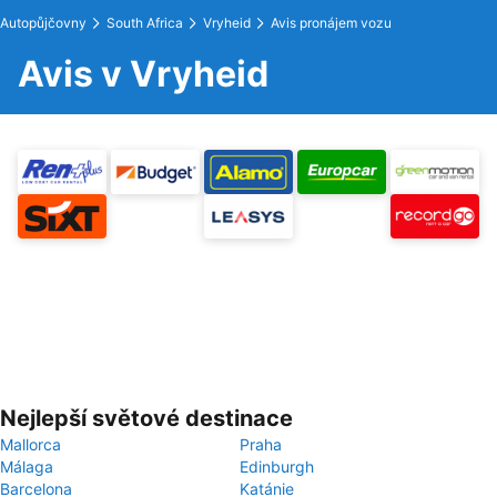
Autopůjčovny
South Africa
Vryheid
Avis pronájem vozu
Avis v Vryheid
Nejlepší světové destinace
Mallorca
Praha
Málaga
Edinburgh
Barcelona
Katánie