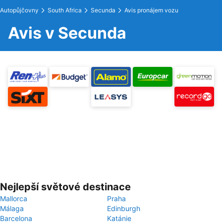
Autopůjčovny
South Africa
Secunda
Avis pronájem vozu
Avis v Secunda
Nejlepší světové destinace
Mallorca
Praha
Málaga
Edinburgh
Barcelona
Katánie