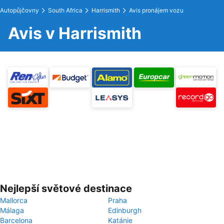
Autopůjčovny
South Africa
Harrismith
Avis pronájem vozu
Avis v Harrismith
Nejlepší světové destinace
Mallorca
Praha
Málaga
Edinburgh
Barcelona
Katánie