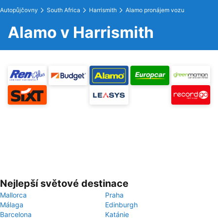
Autopůjčovny
South Africa
Harrismith
Alamo pronájem vozu
Alamo v Harrismith
Nejlepší světové destinace
Mallorca
Praha
Málaga
Edinburgh
Barcelona
Katánie