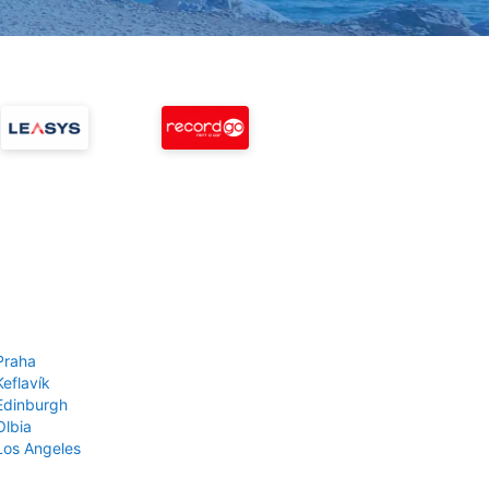
Praha
Keflavík
 Edinburgh
Olbia
 Los Angeles