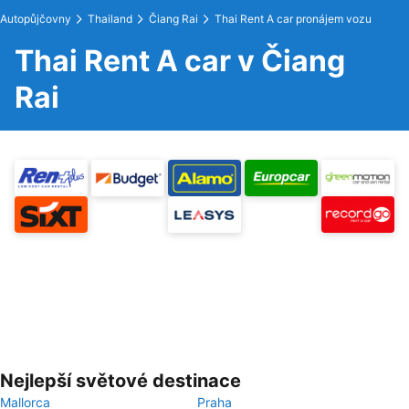
Autopůjčovny
Thailand
Čiang Rai
Thai Rent A car pronájem vozu
Thai Rent A car v Čiang
Rai
Nejlepší světové destinace
Mallorca
Praha