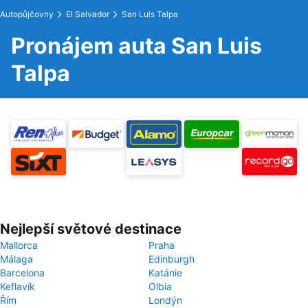
Autopůjčovny
El Salvador
San Luis Talpa
Pronájem auta San Luis
Talpa
Nejlepší světové destinace
Mallorca
Praha
Málaga
Edinburgh
Barcelona
Katánie
Keflavík
Olbia
Řím
Londýn